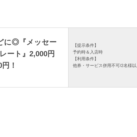
どに◎『メッセー
【提示条件】
ート』2,000円
予約時＆入店時
【利用条件】
00円！
他券・サービス併用不可/2名様以